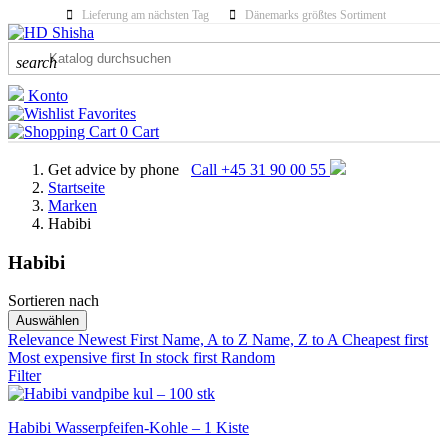
Lieferung am nächsten Tag
Dänemarks größtes Sortiment
search
Konto
Favorites
0
Cart
Get advice by phone
Call +45 31 90 00 55
Startseite
Marken
Habibi
Habibi
Sortieren nach
KATEGORIEN
Auswählen
Relevance
Newest First
Name, A to Z
Name, Z to A
Cheapest first
Most expensive first
PRICE
In stock first
Random
Filter
Habibi Wasserpfeifen-Kohle – 1 Kiste