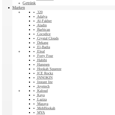
Getränk
Marken
320
Adalya
Al-Fakher
Aladin
Barbican
Cocodice
Crystal Clouds
Dekang
El-Badia
Eleaf
Forty Four
Habibi
Hangsen
Hookah Squeeze
ICE Rockz
INNOKIN
Instant lite
Joyetech
Kaloud
Kaya
Laziza
Mazaya
MobHookah
MYA