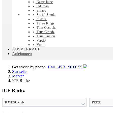
Nasty Juice
Oduman
Shiazo
Social Smoke
SONIC
Three Kings
Tom Cococha
True Cloudz
True Passion
Vaptio
Vimto
AUSVERKAUF
Anleitungen
Get advice by phone
Call +45 31 90 00 55
Startseite
Marken
ICE Rockz
ICE Rockz
KATEGORIEN
PRICE