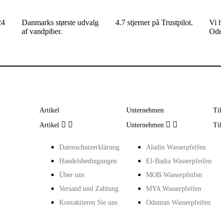
24
Danmarks største udvalg
4.7 stjerner på Trustpilot.
Vi h
af vandpiber.
Ode
Artikel
Unternehmen
Ti




Artikel
Unternehmen
Ti
Datenschutzerklärung
Aladin Wasserpfeifen
Handelsbedingungen
El-Badia Wasserpfeifen
Über uns
MOB Wasserpfeifen
Versand und Zahlung
MYA Wasserpfeifen
Kontaktieren Sie uns
Oduman Wasserpfeifen