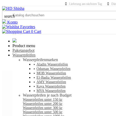
Lieferung am nächsten Tag
Dän
search
Konto
Favorites
0
Cart
Product menu
Paketangebot
Wasserpfeifen
Wasserpfeifenmarken
Aladin Wasserpfeifen
Oduman Wasserpfeifen
MOB Wasserpfeifen
El-Badia Wasserpfeifen
AMY Wasserpfeifen
Kaya Wasserpfeifen
MYA Wasserpfeifen
Wasserpfeifen je nach Budget
Wasserpfeifen unter 150 kr
Wasserpfeifen unter 200 kr
Wasserpfeifen unter 300 kr
Wasserpfeifen unter 500 kr