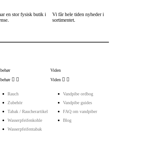
ar en stor fysisk butik i
Vi får hele tiden nyheder i
nse.
sortimentet.
lbehør
Viden




lbehør
Viden
Rauch
Vandpibe ordbog
Zubehör
Vandpibe guides
Tabak / Raucherartikel
FAQ om vandpiber
Wasserpfeifenkohle
Blog
Wasserpfeifentabak