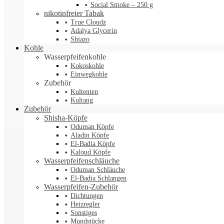
Social Smoke – 250 g
nikotinfreier Tabak
True Cloudz
Adalya Glycerin
Shiazo
Kohle
Wasserpfeifenkohle
Kokoskohle
Einwegkohle
Zubehör
Kultenten
Kultang
Zubehör
Shisha-Köpfe
Oduman Köpfe
Aladin Köpfe
El-Badia Köpfe
Kaloud Köpfe
Wasserpfeifenschläuche
Oduman Schläuche
El-Badia Schlangen
Wasserpfeifen-Zubehör
Dichtungen
Heizregler
Sonstiges
Mundstücke