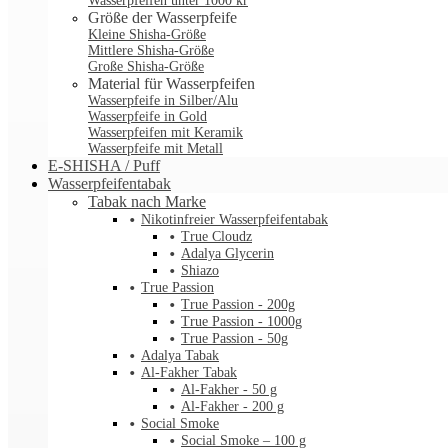
Wasserpfeifen unter 1000 kr
Größe der Wasserpfeife
Kleine Shisha-Größe
Mittlere Shisha-Größe
Große Shisha-Größe
Material für Wasserpfeifen
Wasserpfeife in Silber/Alu
Wasserpfeife in Gold
Wasserpfeifen mit Keramik
Wasserpfeife mit Metall
E-SHISHA / Puff
Wasserpfeifentabak
Tabak nach Marke
Nikotinfreier Wasserpfeifentabak
True Cloudz
Adalya Glycerin
Shiazo
True Passion
True Passion - 200g
True Passion - 1000g
True Passion - 50g
Adalya Tabak
Al-Fakher Tabak
Al-Fakher - 50 g
Al-Fakher - 200 g
Social Smoke
Social Smoke – 100 g