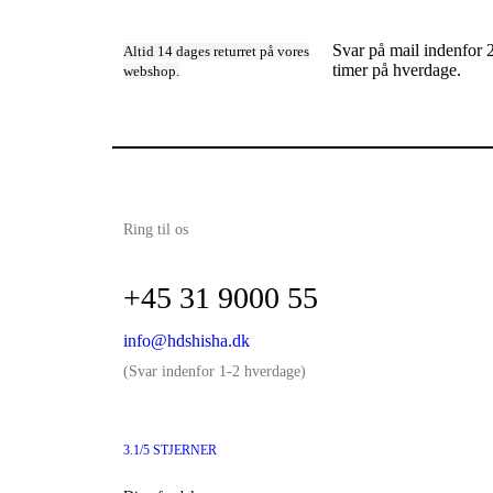
Svar på mail indenfor 
Altid 14 dages returret på vores
timer på hverdage.
webshop.
Ring til os
+45 31 9000 55
info@hdshisha.dk
(Svar indenfor 1-2 hverdage)
3.1/5 STJERNER