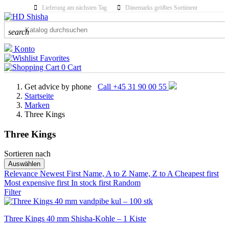
Lieferung am nächsten Tag
Dänemarks größtes Sortiment
search
Konto
Favorites
0
Cart
Get advice by phone
Call +45 31 90 00 55
Startseite
Marken
Three Kings
Three Kings
Sortieren nach
KATEGORIEN
Auswählen
Relevance
Newest First
Name, A to Z
Name, Z to A
Cheapest first
Most expensive first
PRICE
In stock first
Random
Filter
Three Kings 40 mm Shisha-Kohle – 1 Kiste