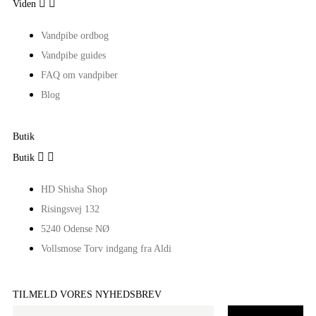


Viden
Vandpibe ordbog
Vandpibe guides
FAQ om vandpiber
Blog
Butik


Butik
HD Shisha Shop
Risingsvej 132
5240 Odense NØ
Vollsmose Torv indgang fra Aldi
TILMELD VORES NYHEDSBREV