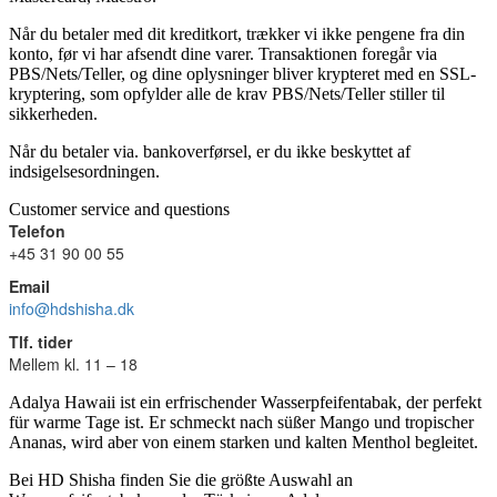
Når du betaler med dit kreditkort, trækker vi ikke pengene fra din
konto, før vi har afsendt dine varer. Transaktionen foregår via
PBS/Nets/Teller, og dine oplysninger bliver krypteret med en SSL-
kryptering, som opfylder alle de krav PBS/Nets/Teller stiller til
sikkerheden.
Når du betaler via. bankoverførsel, er du ikke beskyttet af
indsigelsesordningen.
Customer service and questions
Telefon
+45 31 90 00 55
Email
info@hdshisha.dk
Tlf. tider
Mellem kl. 11 – 18
Adalya Hawaii ist ein erfrischender Wasserpfeifentabak, der perfekt
für warme Tage ist. Er schmeckt nach süßer Mango und tropischer
Ananas, wird aber von einem starken und kalten Menthol begleitet.
Bei HD Shisha finden Sie die größte Auswahl an