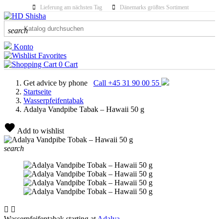
Lieferung am nächsten Tag
Dänemarks größtes Sortiment
search
Konto
Favorites
0
Cart
Get advice by phone
Call +45 31 90 00 55
Startseite
Wasserpfeifentabak
Adalya Vandpibe Tabak – Hawaii 50 g
Add to wishlist
search


Wasserpfeifentabak starting at
Adalya