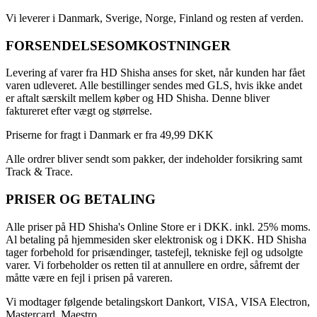
Vi leverer i Danmark, Sverige, Norge, Finland og resten af verden.
FORSENDELSESOMKOSTNINGER
Levering af varer fra HD Shisha anses for sket, når kunden har fået
varen udleveret. Alle bestillinger sendes med GLS, hvis ikke andet
er aftalt særskilt mellem køber og HD Shisha. Denne bliver
faktureret efter vægt og størrelse.
Priserne for fragt i Danmark er fra 49,99 DKK
Alle ordrer bliver sendt som pakker, der indeholder forsikring samt
Track & Trace.
PRISER OG BETALING
Alle priser på HD Shisha's Online Store er i DKK. inkl. 25% moms.
Al betaling på hjemmesiden sker elektronisk og i DKK. HD Shisha
tager forbehold for prisændinger, tastefejl, tekniske fejl og udsolgte
varer. Vi forbeholder os retten til at annullere en ordre, såfremt der
måtte være en fejl i prisen på vareren.
Vi modtager følgende betalingskort Dankort, VISA, VISA Electron,
Mastercard, Maestro.