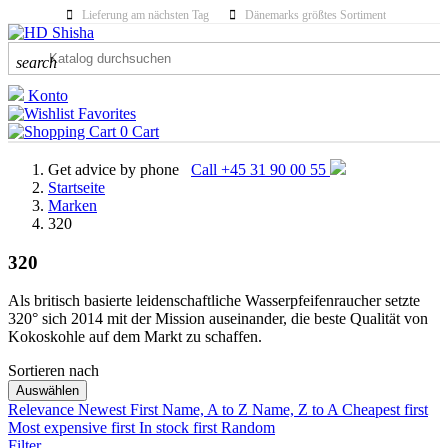
Lieferung am nächsten Tag
Dänemarks größtes Sortiment
search
Konto
Favorites
0
Cart
Get advice by phone
Call +45 31 90 00 55
Startseite
Marken
320
320
Als britisch basierte leidenschaftliche Wasserpfeifenraucher setzte
320° sich 2014 mit der Mission auseinander, die beste Qualität von
Kokoskohle auf dem Markt zu schaffen.
Sortieren nach
KATEGORIEN
Auswählen
Relevance
Newest First
Name, A to Z
Name, Z to A
Cheapest first
Most expensive first
PRICE
In stock first
Random
Filter