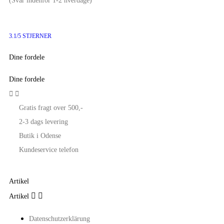
(Svar indenfor 1-2 hverdage)
3.1/5 STJERNER
Dine fordele
Dine fordele


Gratis fragt over 500,-
2-3 dags levering
Butik i Odense
Kundeservice telefon
Artikel


Artikel
Datenschutzerklärung