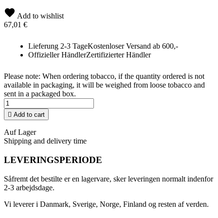
Add to wishlist
67,01 €
Lieferung 2-3 Tage
Kostenloser Versand ab 600,-
Offizieller Händler
Zertifizierter Händler
Please note: When ordering tobacco, if the quantity ordered is not
available in packaging, it will be weighed from loose tobacco and
sent in a packaged box.

Add to cart
Auf Lager
Shipping and delivery time
LEVERINGSPERIODE
Såfremt det bestilte er en lagervare, sker leveringen normalt indenfor
2-3 arbejdsdage.
Vi leverer i Danmark, Sverige, Norge, Finland og resten af verden.