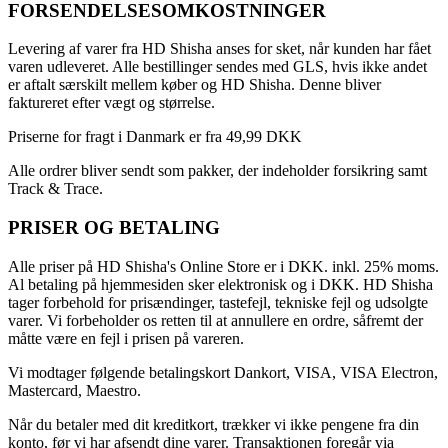
FORSENDELSESOMKOSTNINGER
Levering af varer fra HD Shisha anses for sket, når kunden har fået
varen udleveret. Alle bestillinger sendes med GLS, hvis ikke andet
er aftalt særskilt mellem køber og HD Shisha. Denne bliver
faktureret efter vægt og størrelse.
Priserne for fragt i Danmark er fra 49,99 DKK
Alle ordrer bliver sendt som pakker, der indeholder forsikring samt
Track & Trace.
PRISER OG BETALING
Alle priser på HD Shisha's Online Store er i DKK. inkl. 25% moms.
Al betaling på hjemmesiden sker elektronisk og i DKK. HD Shisha
tager forbehold for prisændinger, tastefejl, tekniske fejl og udsolgte
varer. Vi forbeholder os retten til at annullere en ordre, såfremt der
måtte være en fejl i prisen på vareren.
Vi modtager følgende betalingskort Dankort, VISA, VISA Electron,
Mastercard, Maestro.
Når du betaler med dit kreditkort, trækker vi ikke pengene fra din
konto, før vi har afsendt dine varer. Transaktionen foregår via