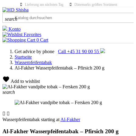
Lieferung am nächsten Tag
Dänemarks größtes Sortiment
search
Konto
Favorites
0
Cart
Get advice by phone
Call +45 31 90 00 55
Startseite
Wasserpfeifentabak
Al-Fakher Wasserpfeifentabak – Pfirsich 200 g
Add to wishlist
search


Wasserpfeifentabak starting at
Al-Fakher
Al-Fakher Wasserpfeifentabak – Pfirsich 200 g