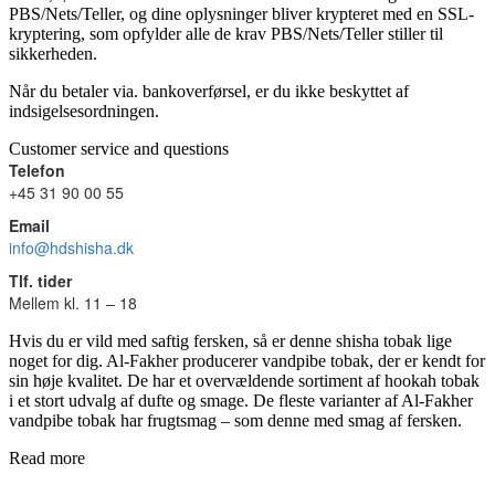
PBS/Nets/Teller, og dine oplysninger bliver krypteret med en SSL-
kryptering, som opfylder alle de krav PBS/Nets/Teller stiller til
sikkerheden.
Når du betaler via. bankoverførsel, er du ikke beskyttet af
indsigelsesordningen.
Customer service and questions
Telefon
+45 31 90 00 55
Email
info@hdshisha.dk
Tlf. tider
Mellem kl. 11 – 18
Hvis du er vild med saftig fersken, så er denne shisha tobak lige
noget for dig. Al-Fakher producerer vandpibe tobak, der er kendt for
sin høje kvalitet. De har et overvældende sortiment af hookah tobak
i et stort udvalg af dufte og smage. De fleste varianter af Al-Fakher
vandpibe tobak har frugtsmag – som denne med smag af fersken.
Read more