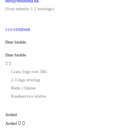
info@hdshisha.dk
(Svar indenfor 1-2 hverdage)
3.1/5 STJERNER
Dine fordele
Dine fordele


Gratis fragt over 500,-
2-3 dags levering
Butik i Odense
Kundeservice telefon
Artikel


Artikel