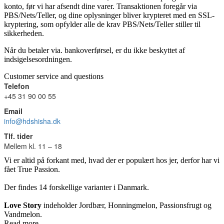
konto, før vi har afsendt dine varer. Transaktionen foregår via
PBS/Nets/Teller, og dine oplysninger bliver krypteret med en SSL-
kryptering, som opfylder alle de krav PBS/Nets/Teller stiller til
sikkerheden.
Når du betaler via. bankoverførsel, er du ikke beskyttet af
indsigelsesordningen.
Customer service and questions
Telefon
+45 31 90 00 55
Email
info@hdshisha.dk
Tlf. tider
Mellem kl. 11 – 18
Vi er altid på forkant med, hvad der er populært hos jer, derfor har vi
fået True Passion.
Der findes 14 forskellige varianter i Danmark.
Love Story
indeholder Jordbær, Honningmelon, Passionsfrugt og
Vandmelon.
Read more