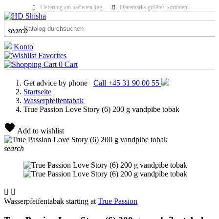
Lieferung am nächsten Tag
Dänemarks größtes Sortiment
search
Konto
Favorites
0
Cart
Get advice by phone
Call +45 31 90 00 55
Startseite
Wasserpfeifentabak
True Passion Love Story (6) 200 g vandpibe tobak
Add to wishlist
search


Wasserpfeifentabak starting at
True Passion