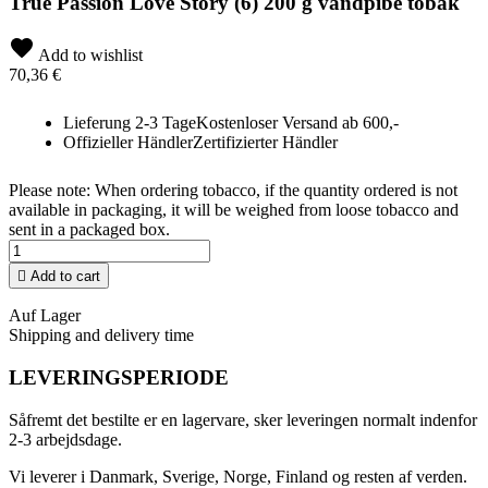
True Passion Love Story (6) 200 g vandpibe tobak
Add to wishlist
70,36 €
Lieferung 2-3 Tage
Kostenloser Versand ab 600,-
Offizieller Händler
Zertifizierter Händler
Please note: When ordering tobacco, if the quantity ordered is not
available in packaging, it will be weighed from loose tobacco and
sent in a packaged box.

Add to cart
Auf Lager
Shipping and delivery time
LEVERINGSPERIODE
Såfremt det bestilte er en lagervare, sker leveringen normalt indenfor
2-3 arbejdsdage.
Vi leverer i Danmark, Sverige, Norge, Finland og resten af verden.