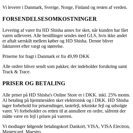
Vi leverer i Danmark, Sverige, Norge, Finland og resten af verden.
FORSENDELSESOMKOSTNINGER
Levering af varer fra HD Shisha anses for sket, når kunden har fået
varen udleveret. Alle bestillinger sendes med GLS, hvis ikke andet
er aftalt særskilt mellem køber og HD Shisha. Denne bliver
faktureret efter vægt og størrelse.
Priserne for fragt i Danmark er fra 49,99 DKK
Alle ordrer bliver sendt som pakker, der indeholder forsikring samt
Track & Trace.
PRISER OG BETALING
Alle priser på HD Shisha's Online Store er i DKK. inkl. 25% moms.
Al betaling på hjemmesiden sker elektronisk og i DKK. HD Shisha
tager forbehold for prisændinger, tastefejl, tekniske fejl og udsolgte
varer. Vi forbeholder os retten til at annullere en ordre, såfremt der
måtte være en fejl i prisen på vareren.
Vi modtager følgende betalingskort Dankort, VISA, VISA Electron,
Mastercard, Maestro.