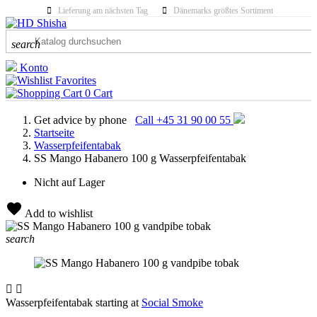
Lieferung am nächsten Tag
Dänemarks größtes Sortiment
search
Konto
Favorites
0
Cart
Get advice by phone
Call +45 31 90 00 55
Startseite
Wasserpfeifentabak
SS Mango Habanero 100 g Wasserpfeifentabak
Nicht auf Lager
Add to wishlist
search


Wasserpfeifentabak starting at
Social Smoke