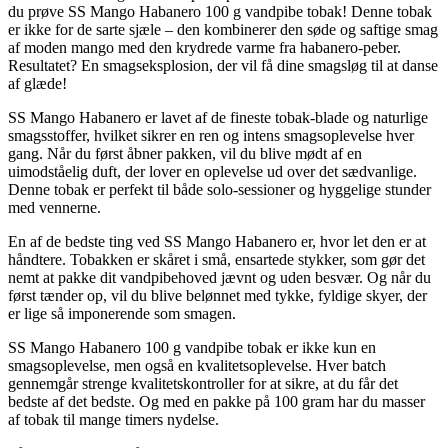
du prøve SS Mango Habanero 100 g vandpibe tobak! Denne tobak
er ikke for de sarte sjæle – den kombinerer den søde og saftige smag
af moden mango med den krydrede varme fra habanero-peber.
Resultatet? En smagseksplosion, der vil få dine smagsløg til at danse
af glæde!
SS Mango Habanero er lavet af de fineste tobak-blade og naturlige
smagsstoffer, hvilket sikrer en ren og intens smagsoplevelse hver
gang. Når du først åbner pakken, vil du blive mødt af en
uimodståelig duft, der lover en oplevelse ud over det sædvanlige.
Denne tobak er perfekt til både solo-sessioner og hyggelige stunder
med vennerne.
En af de bedste ting ved SS Mango Habanero er, hvor let den er at
håndtere. Tobakken er skåret i små, ensartede stykker, som gør det
nemt at pakke dit vandpibehoved jævnt og uden besvær. Og når du
først tænder op, vil du blive belønnet med tykke, fyldige skyer, der
er lige så imponerende som smagen.
SS Mango Habanero 100 g vandpibe tobak er ikke kun en
smagsoplevelse, men også en kvalitetsoplevelse. Hver batch
gennemgår strenge kvalitetskontroller for at sikre, at du får det
bedste af det bedste. Og med en pakke på 100 gram har du masser
af tobak til mange timers nydelse.