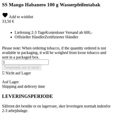
SS Mango Habanero 100 g Wasserpfeifentabak
Add to wishlist
33,50 €
Lieferung 2-3 Tage
Kostenloser Versand ab 600,-
Offizieller Händler
Zertifizierter Händler
Please note: When ordering tobacco, if the quantity ordered is not
available in packaging, it will be weighed from loose tobacco and
sent in a packaged box.
Temporarily out of stock

Nicht auf Lager
Auf Lager
Shipping and delivery time
LEVERINGSPERIODE
Såfremt det bestilte er en lagervare, sker leveringen normalt indenfor
2-3 arbejdsdage.