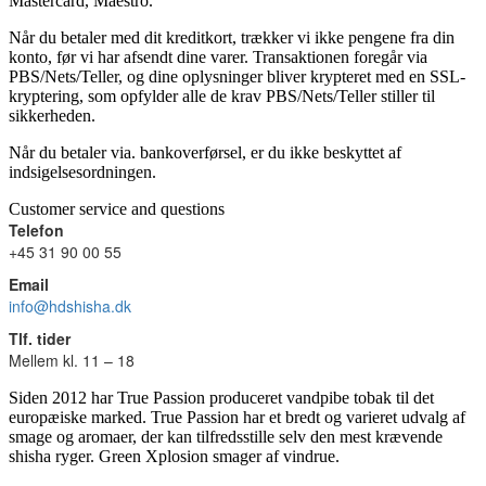
Mastercard, Maestro.
Når du betaler med dit kreditkort, trækker vi ikke pengene fra din
konto, før vi har afsendt dine varer. Transaktionen foregår via
PBS/Nets/Teller, og dine oplysninger bliver krypteret med en SSL-
kryptering, som opfylder alle de krav PBS/Nets/Teller stiller til
sikkerheden.
Når du betaler via. bankoverførsel, er du ikke beskyttet af
indsigelsesordningen.
Customer service and questions
Telefon
+45 31 90 00 55
Email
info@hdshisha.dk
Tlf. tider
Mellem kl. 11 – 18
Siden 2012 har True Passion produceret vandpibe tobak til det
europæiske marked. True Passion har et bredt og varieret udvalg af
smage og aromaer, der kan tilfredsstille selv den mest krævende
shisha ryger. Green Xplosion smager af vindrue.