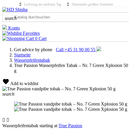
Lieferung am nächsten Tag
Dänemarks größtes Sortiment
search
Konto
Favorites
0
Cart
Get advice by phone
Call +45 31 90 00 55
Startseite
Wasserpfeifentabak
True Passion Wasserpfeifen Tabak – Nr. 7 Green Xplosion 50
g
Add to wishlist
search


Wasserpfeifentabak starting at
True Passion