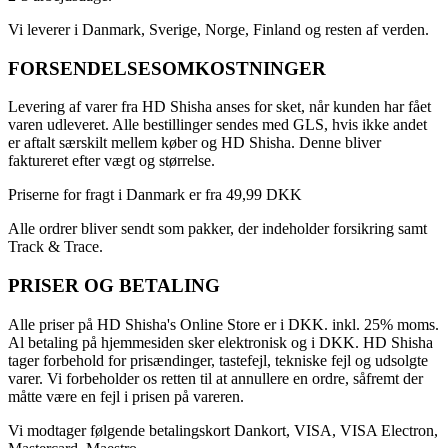
Vi leverer i Danmark, Sverige, Norge, Finland og resten af verden.
FORSENDELSESOMKOSTNINGER
Levering af varer fra HD Shisha anses for sket, når kunden har fået
varen udleveret. Alle bestillinger sendes med GLS, hvis ikke andet
er aftalt særskilt mellem køber og HD Shisha. Denne bliver
faktureret efter vægt og størrelse.
Priserne for fragt i Danmark er fra 49,99 DKK
Alle ordrer bliver sendt som pakker, der indeholder forsikring samt
Track & Trace.
PRISER OG BETALING
Alle priser på HD Shisha's Online Store er i DKK. inkl. 25% moms.
Al betaling på hjemmesiden sker elektronisk og i DKK. HD Shisha
tager forbehold for prisændinger, tastefejl, tekniske fejl og udsolgte
varer. Vi forbeholder os retten til at annullere en ordre, såfremt der
måtte være en fejl i prisen på vareren.
Vi modtager følgende betalingskort Dankort, VISA, VISA Electron,