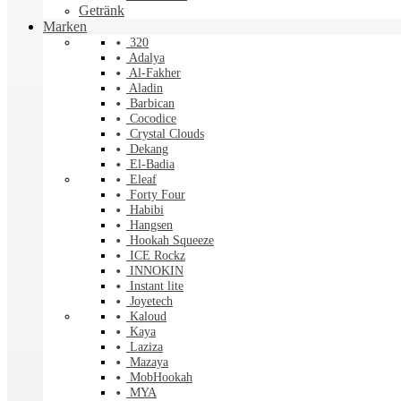
Getränk
Marken
320
Adalya
Al-Fakher
Aladin
Barbican
Cocodice
Crystal Clouds
Dekang
El-Badia
Eleaf
Forty Four
Habibi
Hangsen
Hookah Squeeze
ICE Rockz
INNOKIN
Instant lite
Joyetech
Kaloud
Kaya
Laziza
Mazaya
MobHookah
MYA