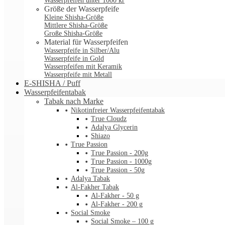
Wasserpfeifen unter 1000 kr
Größe der Wasserpfeife
Kleine Shisha-Größe
Mittlere Shisha-Größe
Große Shisha-Größe
Material für Wasserpfeifen
Wasserpfeife in Silber/Alu
Wasserpfeife in Gold
Wasserpfeifen mit Keramik
Wasserpfeife mit Metall
E-SHISHA / Puff
Wasserpfeifentabak
Tabak nach Marke
Nikotinfreier Wasserpfeifentabak
True Cloudz
Adalya Glycerin
Shiazo
True Passion
True Passion - 200g
True Passion - 1000g
True Passion - 50g
Adalya Tabak
Al-Fakher Tabak
Al-Fakher - 50 g
Al-Fakher - 200 g
Social Smoke
Social Smoke – 100 g