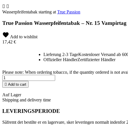


Wasserpfeifentabak starting at
True Passion
True Passion Wasserpfeifentabak – Nr. 15 Vampirtag
Add to wishlist
17,42 €
Lieferung 2-3 Tage
Kostenloser Versand ab 600
Offizieller Händler
Zertifizierter Händler
Please note: When ordering tobacco, if the quantity ordered is not av

Add to cart
Auf Lager
Shipping and delivery time
LEVERINGSPERIODE
Såfremt det bestilte er en lagervare, sker leveringen normalt indenfor 