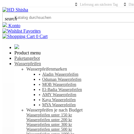
Lieferung am nächsten Tag
Dän
search
Konto
Favorites
0
Cart
Product menu
Paketangebot
Wasserpfeifen
Wasserpfeifenmarken
Aladin Wasserpfeifen
Oduman Wasserpfeifen
MOB Wasserpfeifen
El-Badia Wasserpfeifen
AMY Wasserpfeifen
Kaya Wasserpfeifen
MYA Wasserpfeifen
Wasserpfeifen je nach Budget
Wasserpfeifen unter 150 kr
Wasserpfeifen unter 200 kr
Wasserpfeifen unter 300 kr
Wasserpfeifen unter 500 kr