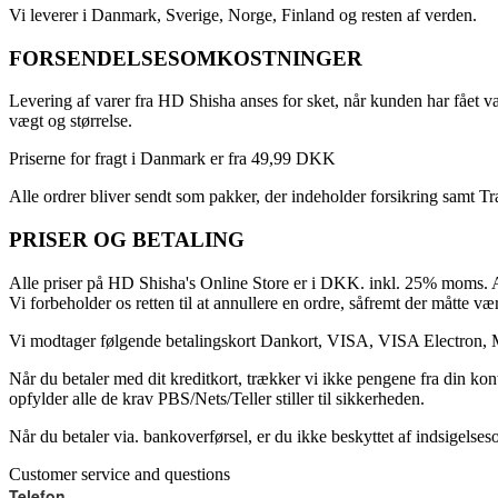
Vi leverer i Danmark, Sverige, Norge, Finland og resten af verden.
FORSENDELSESOMKOSTNINGER
Levering af varer fra HD Shisha anses for sket, når kunden har fået va
vægt og størrelse.
Priserne for fragt i Danmark er fra 49,99 DKK
Alle ordrer bliver sendt som pakker, der indeholder forsikring samt T
PRISER OG BETALING
Alle priser på HD Shisha's Online Store er i DKK. inkl. 25% moms. Al
Vi forbeholder os retten til at annullere en ordre, såfremt der måtte vær
Vi modtager følgende betalingskort Dankort, VISA, VISA Electron, 
Når du betaler med dit kreditkort, trækker vi ikke pengene fra din kon
opfylder alle de krav PBS/Nets/Teller stiller til sikkerheden.
Når du betaler via. bankoverførsel, er du ikke beskyttet af indsigelse
Customer service and questions
Telefon