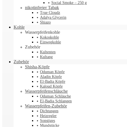
Social Smoke – 250 g
nikotinfreier Tabak
True Cloudz
Adalya Glycerin
Shiazo
Kohle
Wasserpfeifenkohle
Kokoskohle
Einwegkohle
Zubehör
Kultenten
Kultang
Zubehör
Shisha-Köpfe
Oduman Köpfe
Aladin Köpfe
El-Badia Köpfe
Kaloud Köpfe
Wasserpfeifenschläuche
Oduman Schläuche
El-Badia Schlangen
Wasserpfeifen-Zubehör
Dichtungen
Heizregler
Sonstiges
Mundstücke