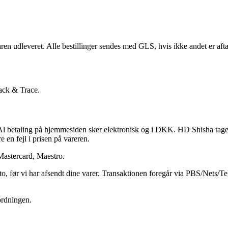
ren udleveret. Alle bestillinger sendes med GLS, hvis ikke andet er aft
rack & Trace.
 betaling på hjemmesiden sker elektronisk og i DKK. HD Shisha tager for
e en fejl i prisen på vareren.
Mastercard, Maestro.
to, før vi har afsendt dine varer. Transaktionen foregår via PBS/Nets/T
sordningen.