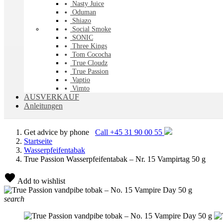
Nasty Juice
Oduman
Shiazo
Social Smoke
SONIC
Three Kings
Tom Cococha
True Cloudz
True Passion
Vaptio
Vimto
AUSVERKAUF
Anleitungen
Get advice by phone
Call +45 31 90 00 55
Startseite
Wasserpfeifentabak
True Passion Wasserpfeifentabak – Nr. 15 Vampirtag 50 g
Add to wishlist
search