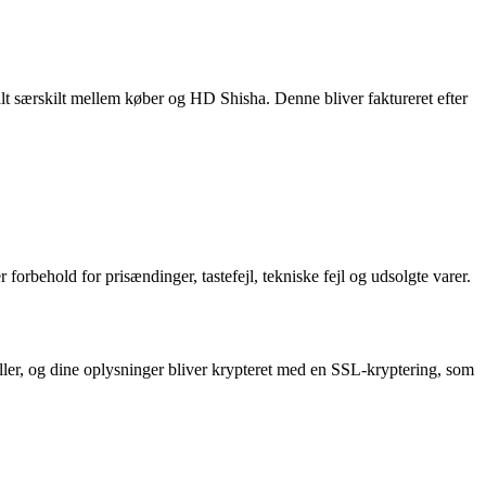
alt særskilt mellem køber og HD Shisha. Denne bliver faktureret efter
behold for prisændinger, tastefejl, tekniske fejl og udsolgte varer.
eller, og dine oplysninger bliver krypteret med en SSL-kryptering, som