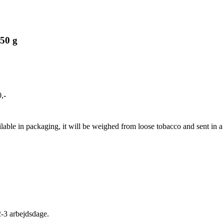
 50 g
,-
ailable in packaging, it will be weighed from loose tobacco and sent in 
2-3 arbejdsdage.