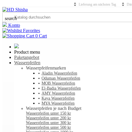
Lieferung am nächsten Tag
Dän
search
Konto
Favorites
0
Cart
Product menu
Paketangebot
Wasserpfeifen
Wasserpfeifenmarken
Aladin Wasserpfeifen
Oduman Wasserpfeifen
MOB Wasserpfeifen
El-Badia Wasserpfeifen
AMY Wasserpfeifen
Kaya Wasserpfeifen
MYA Wasserpfeifen
Wasserpfeifen je nach Budget
Wasserpfeifen unter 150 kr
Wasserpfeifen unter 200 kr
Wasserpfeifen unter 300 kr
Wasserpfeifen unter 500 kr