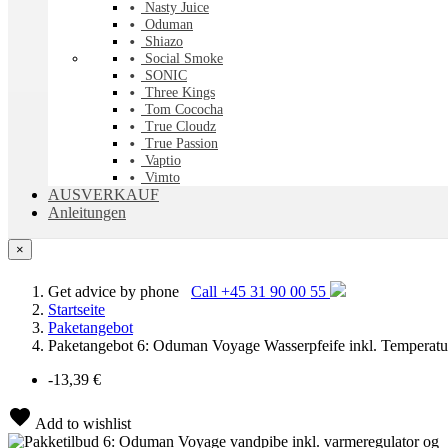
Nasty Juice
Oduman
Shiazo
Social Smoke
SONIC
Three Kings
Tom Cococha
True Cloudz
True Passion
Vaptio
Vimto
AUSVERKAUF
Anleitungen
×
Get advice by phone
Call +45 31 90 00 55
Startseite
Paketangebot
Paketangebot 6: Oduman Voyage Wasserpfeife inkl. Temperatur
-13,39 €
Add to wishlist