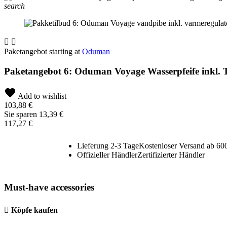
search


Paketangebot starting at
Oduman
Paketangebot 6: Oduman Voyage Wasserpfeife inkl. 
Add to wishlist
103,88 €
Sie sparen 13,39 €
117,27 €
Lieferung 2-3 Tage
Kostenloser Versand ab 600
Offizieller Händler
Zertifizierter Händler
Must-have accessories

Köpfe kaufen