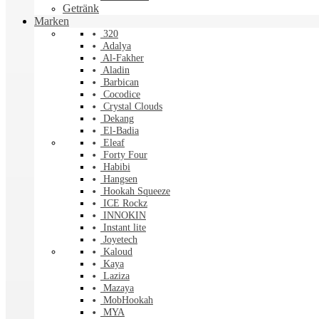
Getränk
Marken
320
Adalya
Al-Fakher
Aladin
Barbican
Cocodice
Crystal Clouds
Dekang
El-Badia
Eleaf
Forty Four
Habibi
Hangsen
Hookah Squeeze
ICE Rockz
INNOKIN
Instant lite
Joyetech
Kaloud
Kaya
Laziza
Mazaya
MobHookah
MYA