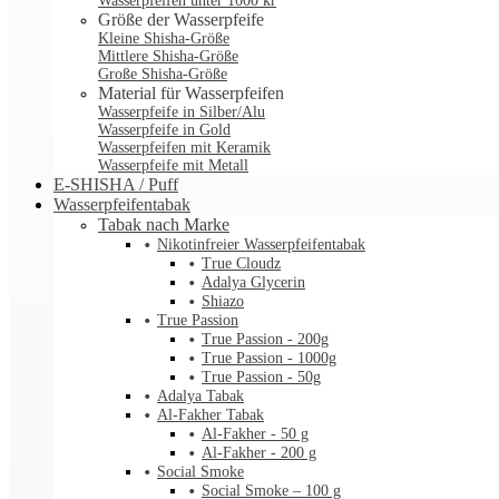
Wasserpfeifen unter 1000 kr
Größe der Wasserpfeife
Kleine Shisha-Größe
Mittlere Shisha-Größe
Große Shisha-Größe
Material für Wasserpfeifen
Wasserpfeife in Silber/Alu
Wasserpfeife in Gold
Wasserpfeifen mit Keramik
Wasserpfeife mit Metall
E-SHISHA / Puff
Wasserpfeifentabak
Tabak nach Marke
Nikotinfreier Wasserpfeifentabak
True Cloudz
Adalya Glycerin
Shiazo
True Passion
True Passion - 200g
True Passion - 1000g
True Passion - 50g
Adalya Tabak
Al-Fakher Tabak
Al-Fakher - 50 g
Al-Fakher - 200 g
Social Smoke
Social Smoke – 100 g