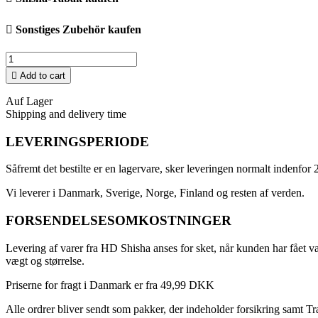

Sonstiges Zubehör kaufen

Add to cart
Auf Lager
Shipping and delivery time
LEVERINGSPERIODE
Såfremt det bestilte er en lagervare, sker leveringen normalt indenfor 
Vi leverer i Danmark, Sverige, Norge, Finland og resten af verden.
FORSENDELSESOMKOSTNINGER
Levering af varer fra HD Shisha anses for sket, når kunden har fået va
vægt og størrelse.
Priserne for fragt i Danmark er fra 49,99 DKK
Alle ordrer bliver sendt som pakker, der indeholder forsikring samt T