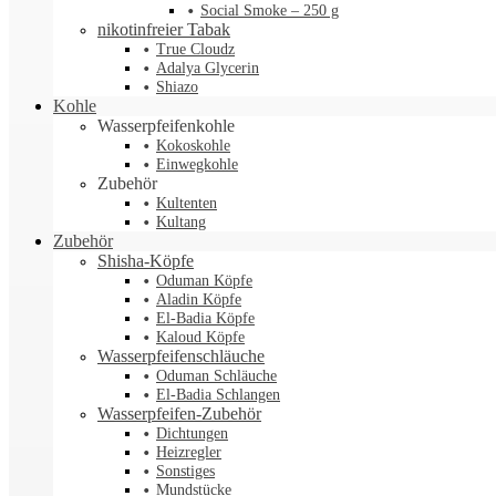
Social Smoke – 250 g
nikotinfreier Tabak
True Cloudz
Adalya Glycerin
Shiazo
Kohle
Wasserpfeifenkohle
Kokoskohle
Einwegkohle
Zubehör
Kultenten
Kultang
Zubehör
Shisha-Köpfe
Oduman Köpfe
Aladin Köpfe
El-Badia Köpfe
Kaloud Köpfe
Wasserpfeifenschläuche
Oduman Schläuche
El-Badia Schlangen
Wasserpfeifen-Zubehör
Dichtungen
Heizregler
Sonstiges
Mundstücke