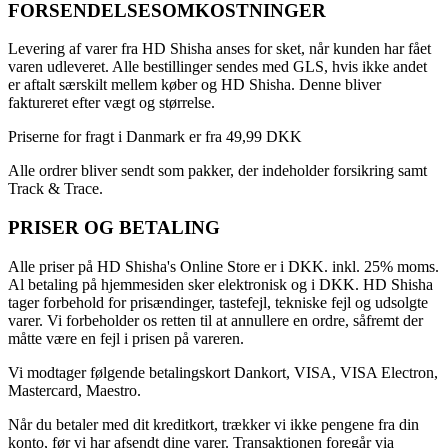
FORSENDELSESOMKOSTNINGER
Levering af varer fra HD Shisha anses for sket, når kunden har fået
varen udleveret. Alle bestillinger sendes med GLS, hvis ikke andet
er aftalt særskilt mellem køber og HD Shisha. Denne bliver
faktureret efter vægt og størrelse.
Priserne for fragt i Danmark er fra 49,99 DKK
Alle ordrer bliver sendt som pakker, der indeholder forsikring samt
Track & Trace.
PRISER OG BETALING
Alle priser på HD Shisha's Online Store er i DKK. inkl. 25% moms.
Al betaling på hjemmesiden sker elektronisk og i DKK. HD Shisha
tager forbehold for prisændinger, tastefejl, tekniske fejl og udsolgte
varer. Vi forbeholder os retten til at annullere en ordre, såfremt der
måtte være en fejl i prisen på vareren.
Vi modtager følgende betalingskort Dankort, VISA, VISA Electron,
Mastercard, Maestro.
Når du betaler med dit kreditkort, trækker vi ikke pengene fra din
konto, før vi har afsendt dine varer. Transaktionen foregår via