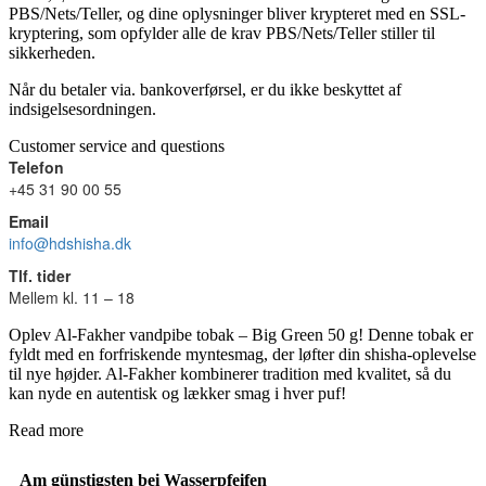
PBS/Nets/Teller, og dine oplysninger bliver krypteret med en SSL-
kryptering, som opfylder alle de krav PBS/Nets/Teller stiller til
sikkerheden.
Når du betaler via. bankoverførsel, er du ikke beskyttet af
indsigelsesordningen.
Customer service and questions
Telefon
+45 31 90 00 55
Email
info@hdshisha.dk
Tlf. tider
Mellem kl. 11 – 18
Oplev Al-Fakher vandpibe tobak – Big Green 50 g! Denne tobak er
fyldt med en forfriskende myntesmag, der løfter din shisha-oplevelse
til nye højder. Al-Fakher kombinerer tradition med kvalitet, så du
kan nyde en autentisk og lækker smag i hver puf!
Read more
Am günstigsten bei Wasserpfeifen