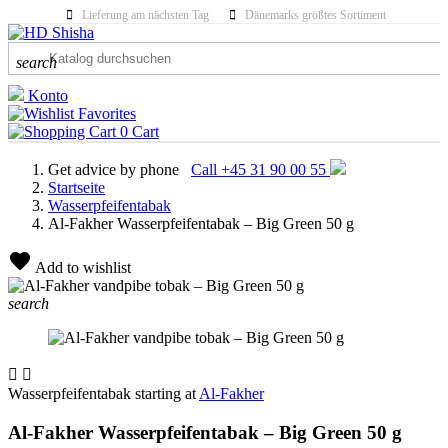
Lieferung am nächsten Tag
Dänemarks größtes Sortiment
search
Konto
Favorites
0
Cart
Get advice by phone
Call +45 31 90 00 55
Startseite
Wasserpfeifentabak
Al-Fakher Wasserpfeifentabak – Big Green 50 g
Add to wishlist
search


Wasserpfeifentabak starting at
Al-Fakher
Al-Fakher Wasserpfeifentabak – Big Green 50 g