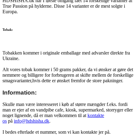
HDSHISHA.dk har I første omgang fået 14 forskellige varianter af
True Passion på hylderne. Disse 14 varianter er de mest solgte i
Europa.
Tobak:
Tobakken kommer i originale emballage med advarsler direkte fra
Ukraine.
Alt vores tobak kommer i 50 grams pakker, da vi ønsker at gøre det
nemmere og billigere for forbrugeren at skifte mellem de forskellige
smagsvarianter,hvis dette er ønsket fremfor de store pakninger.
Information:
Skulle man være interesseret i køb af større mængder f.eks. fordi
man er ejer af en vandpibe cafe, kiosk, supermarked, storryger eller
noget lignende, då er man velkommen til at
kontakte
os
på
info@hdshisha.dk
.
I bedes efterlade et nummer, som vi kan kontakte jer på.