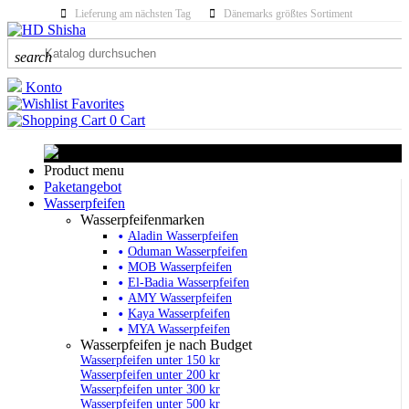
Lieferung am nächsten Tag
Dänemarks größtes Sortiment
search
Konto
Favorites
0
Cart
Product menu
Paketangebot
Wasserpfeifen
Wasserpfeifenmarken
Aladin Wasserpfeifen
Oduman Wasserpfeifen
MOB Wasserpfeifen
El-Badia Wasserpfeifen
AMY Wasserpfeifen
Kaya Wasserpfeifen
MYA Wasserpfeifen
Wasserpfeifen je nach Budget
Wasserpfeifen unter 150 kr
Wasserpfeifen unter 200 kr
Wasserpfeifen unter 300 kr
Wasserpfeifen unter 500 kr