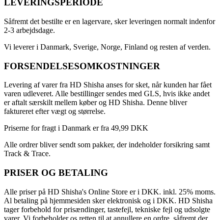
LEVERINGSPERIODE
Såfremt det bestilte er en lagervare, sker leveringen normalt indenfor
2-3 arbejdsdage.
Vi leverer i Danmark, Sverige, Norge, Finland og resten af verden.
FORSENDELSESOMKOSTNINGER
Levering af varer fra HD Shisha anses for sket, når kunden har fået
varen udleveret. Alle bestillinger sendes med GLS, hvis ikke andet
er aftalt særskilt mellem køber og HD Shisha. Denne bliver
faktureret efter vægt og størrelse.
Priserne for fragt i Danmark er fra 49,99 DKK
Alle ordrer bliver sendt som pakker, der indeholder forsikring samt
Track & Trace.
PRISER OG BETALING
Alle priser på HD Shisha's Online Store er i DKK. inkl. 25% moms.
Al betaling på hjemmesiden sker elektronisk og i DKK. HD Shisha
tager forbehold for prisændinger, tastefejl, tekniske fejl og udsolgte
varer. Vi forbeholder os retten til at annullere en ordre, såfremt der