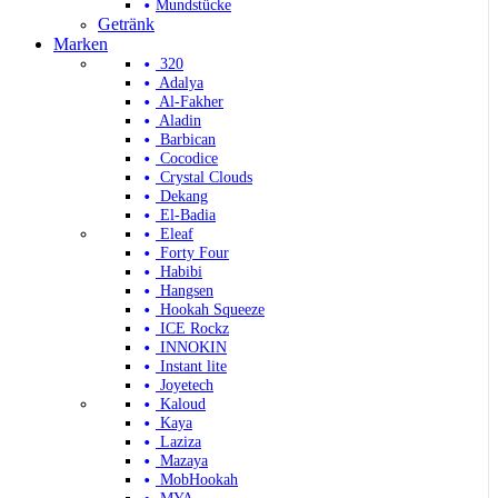
Mundstücke
Getränk
Marken
320
Adalya
Al-Fakher
Aladin
Barbican
Cocodice
Crystal Clouds
Dekang
El-Badia
Eleaf
Forty Four
Habibi
Hangsen
Hookah Squeeze
ICE Rockz
INNOKIN
Instant lite
Joyetech
Kaloud
Kaya
Laziza
Mazaya
MobHookah