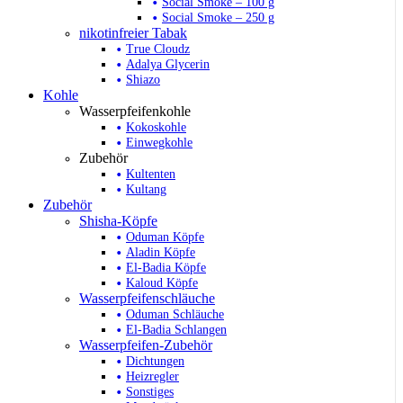
Social Smoke – 100 g
Social Smoke – 250 g
nikotinfreier Tabak
True Cloudz
Adalya Glycerin
Shiazo
Kohle
Wasserpfeifenkohle
Kokoskohle
Einwegkohle
Zubehör
Kultenten
Kultang
Zubehör
Shisha-Köpfe
Oduman Köpfe
Aladin Köpfe
El-Badia Köpfe
Kaloud Köpfe
Wasserpfeifenschläuche
Oduman Schläuche
El-Badia Schlangen
Wasserpfeifen-Zubehör
Dichtungen
Heizregler
Sonstiges