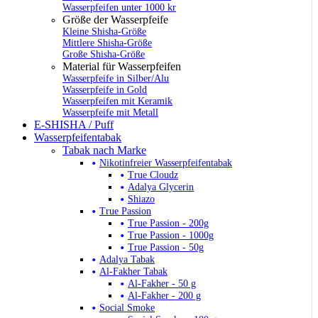
Wasserpfeifen unter 1000 kr
Größe der Wasserpfeife
Kleine Shisha-Größe
Mittlere Shisha-Größe
Große Shisha-Größe
Material für Wasserpfeifen
Wasserpfeife in Silber/Alu
Wasserpfeife in Gold
Wasserpfeifen mit Keramik
Wasserpfeife mit Metall
E-SHISHA / Puff
Wasserpfeifentabak
Tabak nach Marke
Nikotinfreier Wasserpfeifentabak
True Cloudz
Adalya Glycerin
Shiazo
True Passion
True Passion - 200g
True Passion - 1000g
True Passion - 50g
Adalya Tabak
Al-Fakher Tabak
Al-Fakher - 50 g
Al-Fakher - 200 g
Social Smoke