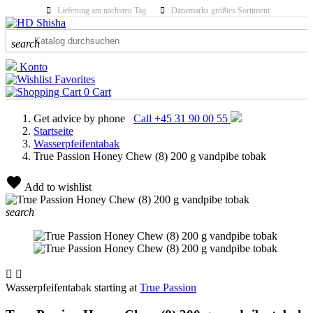
Lieferung am nächsten Tag
Dänemarks größtes Sortiment
search
Konto
Favorites
0
Cart
Get advice by phone
Call +45 31 90 00 55
Startseite
Wasserpfeifentabak
True Passion Honey Chew (8) 200 g vandpibe tobak
Add to wishlist
search


Wasserpfeifentabak starting at
True Passion