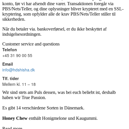
konto, før vi har afsendt dine varer. Transaktionen foregår via
PBS/Nets/Teller, og dine oplysninger bliver krypteret med en SSL-
kryptering, som opfylder alle de krav PBS/Nets/Teller stiller til
sikkerheden.
Når du betaler via. bankoverførsel, er du ikke beskyttet af
indsigelsesordningen.
Customer service and questions
Telefon
+45 31 90 00 55
Email
info@hdshisha.dk
Tlf. tider
Mellem kl. 11 – 18
Wir sind stets am Puls dessen, was bei euch beliebt ist, deshalb
haben wir True Passion.
Es gibt 14 verschiedene Sorten in Dänemark.
Honey Chew
enthält Honigmelone und Kaugummi.
Read more