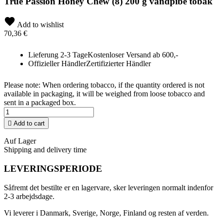
True Passion Honey Chew (8) 200 g vandpibe tobak
Add to wishlist
70,36 €
Lieferung 2-3 Tage
Kostenloser Versand ab 600,-
Offizieller Händler
Zertifizierter Händler
Please note: When ordering tobacco, if the quantity ordered is not
available in packaging, it will be weighed from loose tobacco and
sent in a packaged box.

Add to cart
Auf Lager
Shipping and delivery time
LEVERINGSPERIODE
Såfremt det bestilte er en lagervare, sker leveringen normalt indenfor
2-3 arbejdsdage.
Vi leverer i Danmark, Sverige, Norge, Finland og resten af verden.