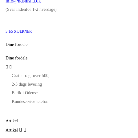
info@hdshisha.dk
(Svar indenfor 1-2 hverdage)
3.1/5 STJERNER
Dine fordele
Dine fordele


Gratis fragt over 500,-
2-3 dags levering
Butik i Odense
Kundeservice telefon
Artikel


Artikel