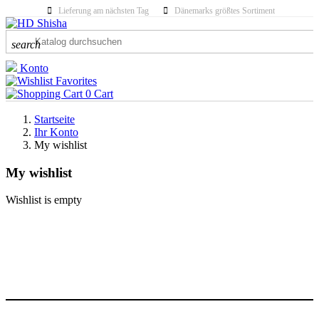
Lieferung am nächsten Tag
Dänemarks größtes Sortiment
search
Konto
Favorites
0
Cart
Startseite
Ihr Konto
My wishlist
My wishlist
Wishlist is empty